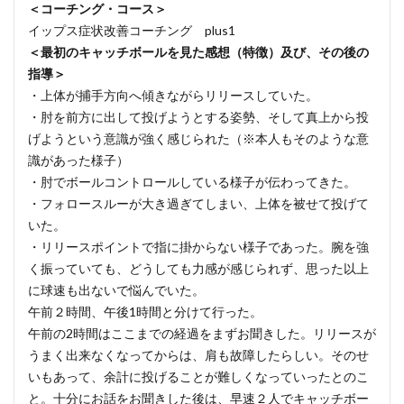
＜コーチング・コース＞
イップス症状改善コーチング plus1
＜最初のキャッチボールを見た感想（特徴）及び、その後の
指導＞
・上体が捕手方向へ傾きながらリリースしていた。
・肘を前方に出して投げようとする姿勢、そして真上から投
げようという意識が強く感じられた（※本人もそのような意
識があった様子）
・肘でボールコントロールしている様子が伝わってきた。
・フォロースルーが大き過ぎてしまい、上体を被せて投げて
いた。
・リリースポイントで指に掛からない様子であった。腕を強
く振っていても、どうしても力感が感じられず、思った以上
に球速も出ないで悩んでいた。
午前２時間、午後1時間と分けて行った。
午前の2時間はここまでの経過をまずお聞きした。リリースが
うまく出来なくなってからは、肩も故障したらしい。そのせ
いもあって、余計に投げることが難しくなっていったとのこ
と。十分にお話をお聞きした後は、早速２人でキャッチボー