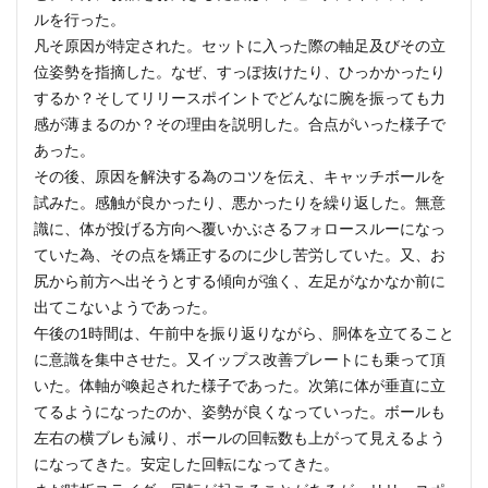
ルを行った。
凡そ原因が特定された。セットに入った際の軸足及びその立
位姿勢を指摘した。なぜ、すっぽ抜けたり、ひっかかったり
するか？そしてリリースポイントでどんなに腕を振っても力
感が薄まるのか？その理由を説明した。合点がいった様子で
あった。
その後、原因を解決する為のコツを伝え、キャッチボールを
試みた。感触が良かったり、悪かったりを繰り返した。無意
識に、体が投げる方向へ覆いかぶさるフォロースルーになっ
ていた為、その点を矯正するのに少し苦労していた。又、お
尻から前方へ出そうとする傾向が強く、左足がなかなか前に
出てこないようであった。
午後の1時間は、午前中を振り返りながら、胴体を立てること
に意識を集中させた。又イップス改善プレートにも乗って頂
いた。体軸が喚起された様子であった。次第に体が垂直に立
てるようになったのか、姿勢が良くなっていった。ボールも
左右の横ブレも減り、ボールの回転数も上がって見えるよう
になってきた。安定した回転になってきた。