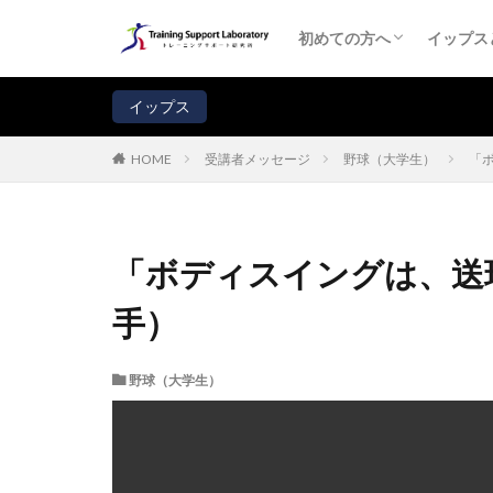
初めての方へ
コーチ・プロフィール
イップス
イップ
イップ
イップ
受講者
よくあ
注意！
初めての方へ
イップス
初めての方へ
コーチ・プロフィール
イップス
イップ
イップ
イップ
受講者
よくあ
注意！
イップス
受講者メッセージ
野球（大学生）
「
HOME
「ボディスイングは、送
手）
野球（大学生）