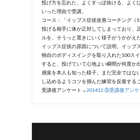
投げ方を忘れた、よくすっぽ抜ける、よく
いった理由で受講。
コース：「イップス症状改善コーチング（1
投げる相手に体が正対してしまっており、
ルを、そうっと置きにいく様子がうかがえ
イップス症状の原因について説明。イップス
独自のボディスイングを取り入れた100ス
すると、投げていて心地よい瞬間が何度か
感覚を本人も知った様子。まだ完全ではな
し込めるようコツを掴んだ練習を反復する
受講後アンケート→
201412 ⑤受講後アン