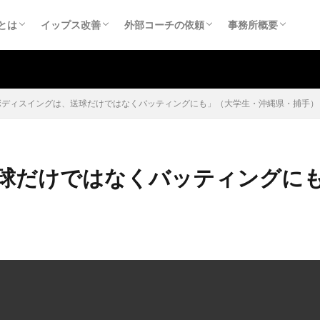
（yips）
スの原因
スとチョーキング
スに関する医科学的情報
アンケートのまとめ
る質問
やってはいけない反復練習
イップスの直し方
イップスを直すために（ご相談の受付）
イップスを直すために（個人：お申込み）
外部コーチ依頼
チーム研修
事務所概要
お問合せ
プライバシーポリ
特定商取引法に基
とは
イップス改善
外部コーチの依頼
事務所概要
（yips）
スの原因
スとチョーキング
スに関する医科学的情報
アンケートのまとめ
る質問
やってはいけない反復練習
イップスの直し方
イップスを直すために（ご相談の受付）
イップスを直すために（個人：お申込み）
外部コーチ依頼
チーム研修
事務所概要
お問合せ
プライバシーポリ
特定商取引法に基
ボディスイングは、送球だけではなくバッティングにも」（大学生・沖縄県・捕手）
球だけではなくバッティングに