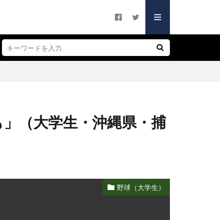
シー
づく表記
シー
づく表記
も」（大学生・沖縄県・捕
野球（大学生）