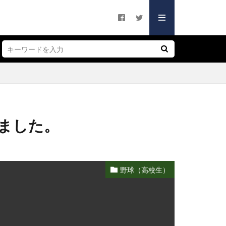
シー
づく表記
シー
づく表記
ました。
野球（高校生）