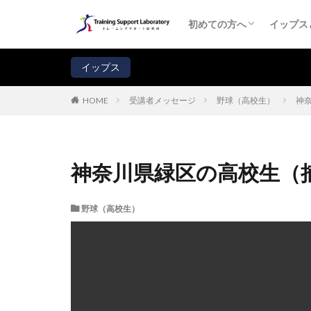
初めての方へ
コーチ・プロフィール
イップス
イップ
イップ
イップ
受講者
よくあ
注意！
初めての方へ
イップス
初めての方へ
コーチ・プロフィール
イップス
イップ
イップ
イップ
受講者
よくあ
注意！
イップス
受講者メッセージ
野球（高校生）
神
HOME
神奈川県緑区の高校生（
野球（高校生）