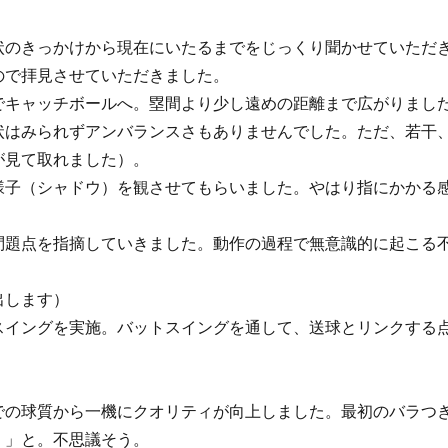
状のきっかけから現在にいたるまでをじっくり聞かせていただ
ので拝見させていただきました。
でキャッチボールへ。塁間より少し遠めの距離まで広がりまし
状はみられずアンバランスさもありませんでした。ただ、若干
が見て取れました）。
様子（シャドウ）を観させてもらいました。やはり指にかかる
問題点を指摘していきました。動作の過程で無意識的に起こる
出します）
スイングを実施。バットスイングを通して、送球とリンクする
での球質から一機にクオリティが向上しました。最初のバラつ
・」と。不思議そう。