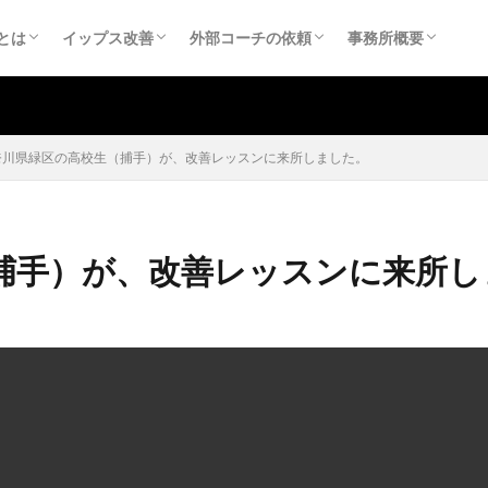
（yips）
スの原因
スとチョーキング
スに関する医科学的情報
アンケートのまとめ
る質問
やってはいけない反復練習
イップスの直し方
イップスを直すために（ご相談の受付）
イップスを直すために（個人：お申込み）
外部コーチ依頼
チーム研修
事務所概要
お問合せ
プライバシーポリ
特定商取引法に基
とは
イップス改善
外部コーチの依頼
事務所概要
（yips）
スの原因
スとチョーキング
スに関する医科学的情報
アンケートのまとめ
る質問
やってはいけない反復練習
イップスの直し方
イップスを直すために（ご相談の受付）
イップスを直すために（個人：お申込み）
外部コーチ依頼
チーム研修
事務所概要
お問合せ
プライバシーポリ
特定商取引法に基
奈川県緑区の高校生（捕手）が、改善レッスンに来所しました。
捕手）が、改善レッスンに来所し