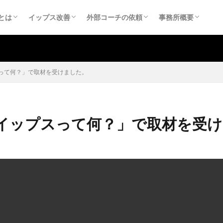
（yips）
スの原因
スとチョーキング
スに関する医科学的情報
アンケートのまとめ
る質問
やってはいけない反復練習
イップスの直し方
イップスを直すために（ご相談の受付）
イップスを直すために（個人：お申込み）
外部コーチ依頼
チーム研修
事務所概要
お問合せ
プライバシーポリ
特定商取引法に基
とは
イップス改善
外部コーチの依頼
事務所概要
（yips）
スの原因
スとチョーキング
スに関する医科学的情報
アンケートのまとめ
る質問
やってはいけない反復練習
イップスの直し方
イップスを直すために（ご相談の受付）
イップスを直すために（個人：お申込み）
外部コーチ依頼
チーム研修
事務所概要
お問合せ
プライバシーポリ
特定商取引法に基
って何？」で取材を受けました。
イップスって何？」で取材を受け