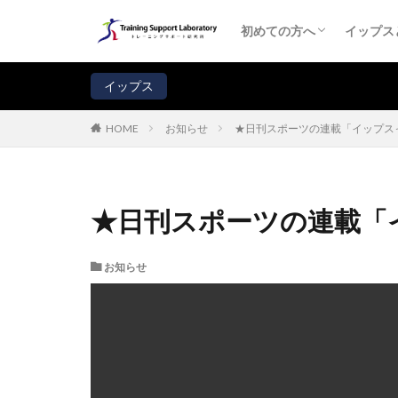
初めての方へ
コーチ・プロフィール
イップス
イップ
イップ
イップ
受講者
よくあ
注意！
初めての方へ
イップス
初めての方へ
コーチ・プロフィール
イップス
イップ
イップ
イップ
受講者
よくあ
注意！
イップス
お知らせ
★日刊スポーツの連載「イップス
HOME
★日刊スポーツの連載「
お知らせ