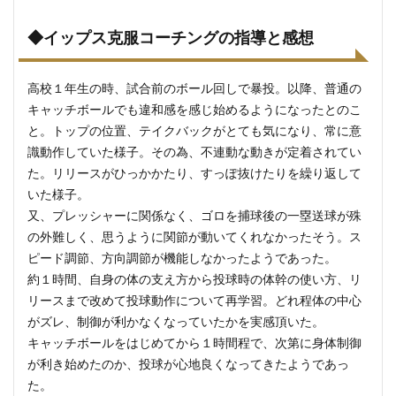
◆イップス克服コーチングの指導と感想
高校１年生の時、試合前のボール回しで暴投。以降、普通の
キャッチボールでも違和感を感じ始めるようになったとのこ
と。トップの位置、テイクバックがとても気になり、常に意
識動作していた様子。その為、不連動な動きが定着されてい
た。リリースがひっかかたり、すっぽ抜けたりを繰り返して
いた様子。
又、プレッシャーに関係なく、ゴロを捕球後の一塁送球が殊
の外難しく、思うように関節が動いてくれなかったそう。ス
ピード調節、方向調節が機能しなかったようであった。
約１時間、自身の体の支え方から投球時の体幹の使い方、リ
リースまで改めて投球動作について再学習。どれ程体の中心
がズレ、制御が利かなくなっていたかを実感頂いた。
キャッチボールをはじめてから１時間程で、次第に身体制御
が利き始めたのか、投球が心地良くなってきたようであっ
た。