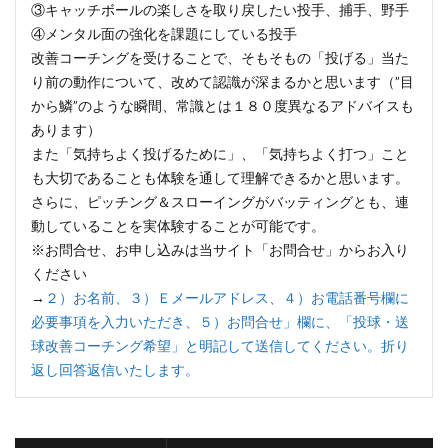
③キャッチボールの楽しさを取り戻したい投手、捕手、野手
④メンタル面の強化を課題にしている投手
改善コーチングを受けることで、そもそもの「投げる」当た
り前の動作について、改めて認識が深まるかと思います（”目
から鱗”のような瞬間、常識とは１８０度異なるアドバイスも
あります）
また「気持ちよく投げるために」、「気持ちよく打つ」こと
も大切であることも体験を通して理解できるかと思います。
さらに、ピッチング＆スローイングがバッティングとも、連
動していることを実体験することが可能です。
※お問合せ、お申し込みは当サイト「お問合せ」からお入り
ください
→
２）お名前、３）Ｅメールアドレス、４）お電話番号欄に
必要事項を入力いただき、５）お問合せ」欄に、「投球・送
球改善コーチング希望」と明記して送信してください。折り
返し回答返信いたします。