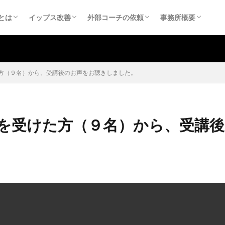
（yips）
スの原因
スとチョーキング
スに関する医科学的情報
アンケートのまとめ
る質問
やってはいけない反復練習
イップスの直し方
イップスを直すために（ご相談の受付）
イップスを直すために（個人：お申込み）
外部コーチ依頼
チーム研修
事務所概要
お問合せ
プライバシーポリ
特定商取引法に基
とは
イップス改善
外部コーチの依頼
事務所概要
（yips）
スの原因
スとチョーキング
スに関する医科学的情報
アンケートのまとめ
る質問
やってはいけない反復練習
イップスの直し方
イップスを直すために（ご相談の受付）
イップスを直すために（個人：お申込み）
外部コーチ依頼
チーム研修
事務所概要
お問合せ
プライバシーポリ
特定商取引法に基
方（９名）から、受講後のお声をお聴きしました。
を受けた方（９名）から、受講