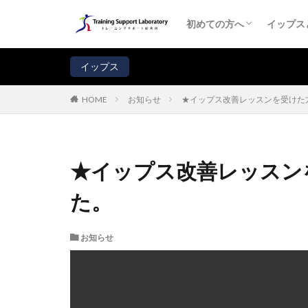
初めての方へ
コーチ・プロフィール
イップス
イップ
イップ
イップ
受講者
よくあ
注意！
初めての方へ
イップス
初めての方へ
コーチ・プロフィール
イップス
イップ
イップ
イップ
受講者
よくあ
注意！
イップス
お知らせ
★イップス改善レッスンを受けた
HOME
★イップス改善レッスン
た。
お知らせ