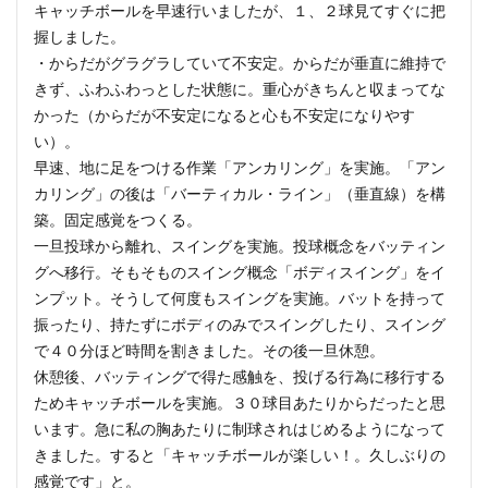
キャッチボールを早速行いましたが、１、２球見てすぐに把
握しました。
・からだがグラグラしていて不安定。からだが垂直に維持で
きず、ふわふわっとした状態に。重心がきちんと収まってな
かった（からだが不安定になると心も不安定になりやす
い）。
早速、地に足をつける作業「アンカリング」を実施。「アン
カリング」の後は「バーティカル・ライン」（垂直線）を構
築。固定感覚をつくる。
一旦投球から離れ、スイングを実施。投球概念をバッティン
グへ移行。そもそものスイング概念「ボディスイング」をイ
ンプット。そうして何度もスイングを実施。バットを持って
振ったり、持たずにボディのみでスイングしたり、スイング
で４０分ほど時間を割きました。その後一旦休憩。
休憩後、バッティングで得た感触を、投げる行為に移行する
ためキャッチボールを実施。３０球目あたりからだったと思
います。急に私の胸あたりに制球されはじめるようになって
きました。すると「キャッチボールが楽しい！。久しぶりの
感覚です」と。