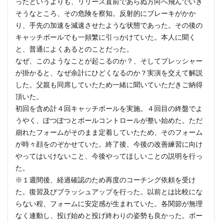
ったというよりも、リリース直前であらぬ方向へ飛んでいき
そうなところ、その危険を察知。反射的にブレーキがかか
り、手先の加速を減速させたような状態であった。その後の
キャッチボールでも一頻繁に引っかけていた。本人に聞く
と、普通によくあるとのことだった。
なぜ、このようなことが起こるのか？、そしてプレッシャー
が掛かると、なぜ余計にひどくなるのか？実演を交えて解説
した。父親も同席していたため一緒に聞いていただきご納得
頂いた。
初回を含め計４回キャッチボールを実施。４回目の終盤でよ
うやく、ぽつぽつとボールコントロールが整い始めた。ただ
崩れたフォームがそのまま定着していたため、そのフォーム
が時々顔をのぞかせていた。終了後、今後の改善練習に向け
やってはいけないこと、今後やってほしいことの説明を行っ
た。
※１週間後、経過確認のため再度のコーチング依頼を受け
た。復習及びブラッシュアップを行った。以前とは比較にな
らない程、フォームに安定感が生まれていた。各関節が無理
なく連動し、投げ始めと投げ終わりの姿勢も良かった。ボー