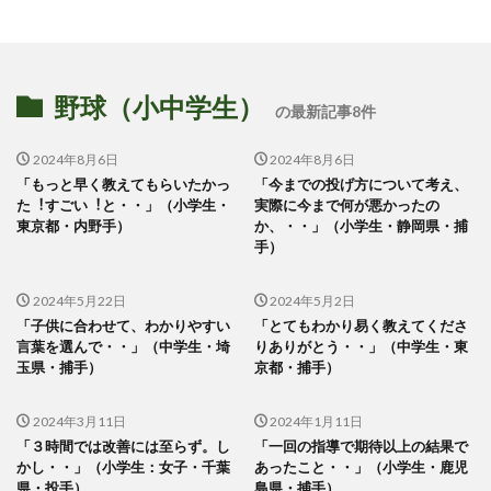
野球（小中学生）
の最新記事8件
2024年8月6日
2024年8月6日
「もっと早く教えてもらいたかっ
「今までの投げ⽅について考え、
た︕すごい︕と・・」（小学生・
実際に今まで何が悪かったの
東京都・内野手）
か、・・」（小学生・静岡県・捕
手）
2024年5月22日
2024年5月2日
「⼦供に合わせて、わかりやすい
「とてもわかり易く教えてくださ
⾔葉を選んで・・」（中学生・埼
りありがとう・・」（中学生・東
玉県・捕手）
京都・捕手）
2024年3月11日
2024年1月11日
「３時間では改善には至らず。し
「一回の指導で期待以上の結果で
かし・・」（小学生：女子・千葉
あったこと・・」（小学生・鹿児
県・投手）
島県・捕手）