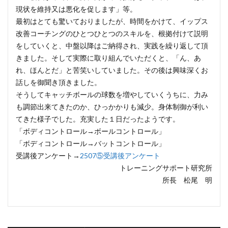
現状を維持又は悪化を促します」等。
最初はとても驚いておりましたが、時間をかけて、イップス
改善コーチングのひとつひとつのスキルを、根拠付けて説明
をしていくと、中盤以降はご納得され、実践を繰り返して頂
きました。そして実際に取り組んでいただくと、「ん、あ
れ、ほんとだ」と苦笑いしていました。その後は興味深くお
話しを御聞き頂きました。
そうしてキャッチボールの球数を増やしていくうちに、力み
も調節出来てきたのか、ひっかかりも減少。身体制御が利い
てきた様子でした。充実した１日だったようです。
「ボディコントロール→ボールコントロール」
「ボディコントロール→バットコントロール」
受講後アンケート→
2507⑤受講後アンケート
トレーニングサポート研究所
所長 松尾 明