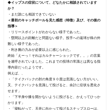
◆
イップスの症状について、どなたかに相談されています
か？
・まだ誰にも相談できていない
＜最初のキャッチボールを見た感想（特徴）及び、その後の
指導＞
・リリースポイントがわからない様子であった。
・塁間以上の距離だと問題ない様子。投手への返球が殊の外
難しい様子であった。
・利き腕の力みが必要以上に感じられた。
終始「えーっ！それはカルチャーショックです。。」の言葉
を連呼されていました。これまでの投球の常識とは異なる指
導内容だったようです。
例えば、、
・「テイクバックの肘の角度９０度は意識しない方がいい。
又、テイクバックを意識して投げると、余計に症状を悪化さ
せます」
・「下半身や膝を開かないように投げると、かえってひっか
かります」
・「寝転がって、天井に向かって投げるスナップスローは、