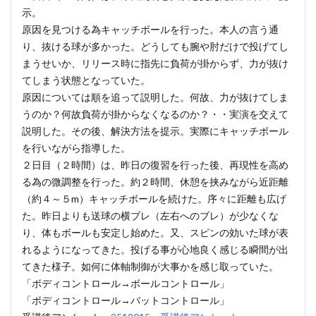
示。
原因を見つける為キャッチボールを行った。本人の言う通
り、抜ける球が多かった。どうしても腕や肘だけで投げてし
まうせいか、リリース時に指先に負荷が掛からず、力が抜け
てしまう状態となっていた。
原因については順を追って説明した。何故、力が抜けてしま
うのか？何故負荷が掛からなくなるのか？・・実演を交えて
説明した。その後、解決方法を提示。実際にキャッチボール
を行いながら指導した。
２日目（２時間）は、昨日の復習を行った後、再現性を高め
る為の微調整を行った。約２時間、休憩を挟みながら近距離
（約４～５m）キャッチボールを続けた。序々に距離も広げ
た。昨日よりも送球の横ブレ（左右へのブレ）が少なくな
り、体もボールも安定し始めた。又、スピンの効いた球が表
れるようになってきた。投げる事が心地良く感じる瞬間が出
てきた様子。如何に体軸制御が大事かを感じ取っていた。
「ボディコントロール→ボールコントロール」
「ボディコントロール→バットコントロール」