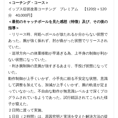
＜コーチング・コース＞
イップス症状改善コーチング プレミアム 【120分＋120
分 40,000円】
＜最初のキャッチボールを見た感想（特徴）及び、その後の
指導＞
・リリース時、何処へボールが放たれるか分からない状態で
あった。腕が強く振れず、肘が曲がった状態でリリースされ
ていた。
・送球方向への体重移動が早過ぎる為、上半身の制御が利か
ない状態になっていた。
・利き腕制御の意腕が強すぎるあまり、手投げ状態になって
いた。
動作制御が上手くいかず、小手先に頼る不安定な状態。意識
して調整を加えても、加減が上手くいかず、腕の軌道が定ま
っていなかった。不自由な動作が無意識レベルまで深くプロ
グラムされているようであった。試行錯誤されてこられた様
子が窺えた。
２日間に渡って実施。
１日目（２時間）は、原因究明と実演を交えた解決方法の提